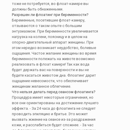
тоже не потребуется, во флоат-камере вы
должны быть обнаженными.
Разрешен ли флоатинг при беременности?
Беременные, посетившие флоат-камеру,
отзываются о таком опыте с большим
энтузиазмом. При беременности увеличивается
нагрузка на колени, поясницу и в целом на
опорно-двигательный аппарат женщины. При
этом нередко возникает неудобство, болевые
ощущения. Частое желание женщины во время
беременности полежать на животе возможно
реализовать в флоат камере! Так как вода
будет держать вас на поверхности и вы не
будете касаться животом дна. Флоатинг дарит
ощущение невесомости, что обеспечивает
женщинам желанное облегчение.
Что нельзя делать перед сеансом флоатинга?
Процедура имеет некоторые ограничения, но
все они ориентированы на достижение лучшего
эффекта. - За 24 часа до флоатинга не следует
проводить эпиляцию и бритье. Это может
вызвать жжение на сеансе из-за раздражения
кожи, и расслабиться будет сложнее. - За час