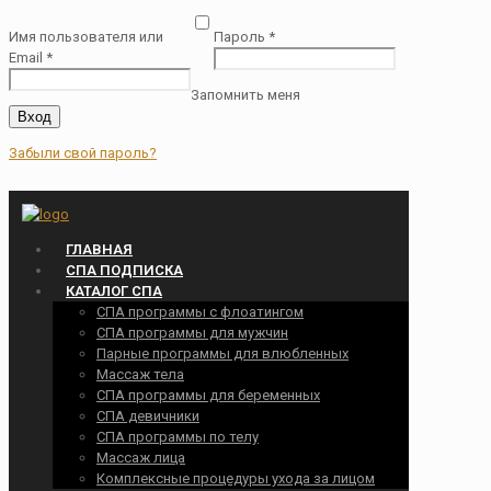
Имя пользователя или
Пароль
*
Email
*
Запомнить меня
Вход
Забыли свой пароль?
ГЛАВНАЯ
СПА ПОДПИСКА
КАТАЛОГ СПА
СПА программы с флоатингом
СПА программы для мужчин
Парные программы для влюбленных
Массаж тела
СПА программы для беременных
СПА девичники
СПА программы по телу
Массаж лица
Комплексные процедуры ухода за лицом