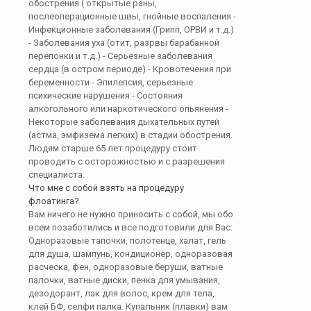
обострения ( открытые раны,
послеоперационные швы, гнойные воспаления -
Инфекционные заболевания (Грипп, ОРВИ и т.д.)
- Заболевания уха (отит, разрвы барабанной
перепонки и т.д.) - Серьезные заболевания
сердца (в остром периоде) - Кровотечения при
беременности - Эпилепсия, серьезные
психические нарушения - Состояния
алкогольного или наркотического опьянения -
Некоторые заболевания дыхательных путей
(астма, эмфизема легких) в стадии обострения.
Людям старше 65 лет процедуру стоит
проводить с осторожностью и с разрешения
специалиста.
Что мне с собой взять на процедуру
флоатинга?
Вам ничего не нужно приносить с собой, мы обо
всем позаботились и все подготовили для Вас:
Одноразовые тапочки, полотенце, халат, гель
для душа, шампунь, кондиционер, одноразовая
расческа, фен, одноразовые беруши, ватные
палочки, ватные диски, пенка для умывания,
дезодорант, лак для волос, крем для тела,
клей БФ, селфи палка. Купальник (плавки) вам