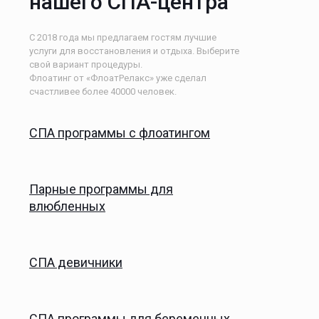
нашего СПА-центра
С 2018 года мы предлагаем гостям лучшие
услуги для восстановления и отдыха. Выберите
свой вариант процедуры.
Флоатинг от «ФлоатРелакс» уже сделал
счастливее более 40000 человек.
СПА программы с флоатингом
Парные программы для
влюбленных
СПА девичники
СПА программы для беременных