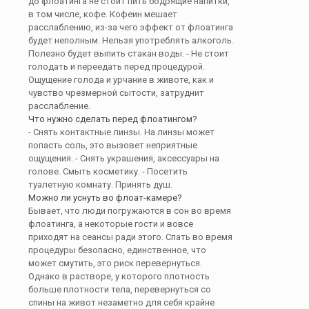
до флоатинга не стоит пить бодрящие напитки,
в том числе, кофе. Кофеин мешает
расслаблению, из-за чего эффект от флоатинга
будет неполным. Нельзя употреблять алкоголь.
Полезно будет выпить стакан воды. - Не стоит
голодать и переедать перед процедурой.
Ощущение голода и урчание в животе, как и
чувство чрезмерной сытости, затруднит
расслабление.
Что нужно сделать перед флоатингом?
- Снять контактные линзы. На линзы может
попасть соль, это вызовет неприятные
ощущения. - Снять украшения, аксессуары на
голове. Смыть косметику. - Посетить
туалетную комнату. Принять душ.
Можно ли уснуть во флоат-камере?
Бывает, что люди погружаются в сон во время
флоатинга, а некоторые гости и вовсе
приходят на сеансы ради этого. Спать во время
процедуры безопасно, единственное, что
может смутить, это риск перевернуться.
Однако в растворе, у которого плотность
больше плотности тела, перевернуться со
спины на живот незаметно для себя крайне