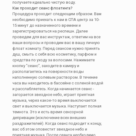
получаете идеально чистую воду.
Как проходит сеанс флоатинга?
Процедура проходит следующим образом. Вам
необходимо приехать к нам в СПА центр за 10-
15 минут до назначенного времени и
зарегистрироваться на респешн. Далее
проведем для вас инструктаж, ответим на все
ваши вопросы и проводим вас в вашу личную
флоат комнату. Перед сеансом нужно принять
душ, смыть с себя всю косметику, парфюм и
средства по уходу за волосами. Нажимаете
кнопку "сеанс", заходите в камеру и
располагаетесь на поверхности воды
наполненную солевым раствором. В течение
часа вы находитесь в бассейне с соленой водой
и расслабляетесь. Когда начинается сеанс -
загорается звездное небо, играет приятная
музыка, через какое-то время выключается
свет и выключается музыка. Наступает полная
темнота. Это и есть время сенсорной
депривации (исключение всех внешних
раздражителей). Когда сеанс подходит к концу,
вас об этом оповестит звездное небо и
приятная музыка. После сеанса необходимо