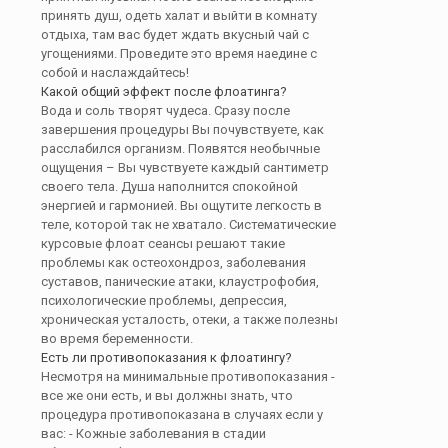
принять душ, одеть халат и выйти в комнату
отдыха, там вас будет ждать вкусный чай с
угощениями. Проведите это время наедине с
собой и наслаждайтесь!
Какой общий эффект после флоатинга?
Вода и соль творят чудеса. Сразу после
завершения процедуры Вы почувствуете, как
расслабился организм. Появятся необычные
ощущения – Вы чувствуете каждый сантиметр
своего тела. Душа наполнится спокойной
энергией и гармонией. Вы ощутите легкость в
теле, которой так не хватало. Систематические
курсовые флоат сеансы решают такие
проблемы как остеохондроз, заболевания
суставов, панические атаки, клаустрофобия,
психологические проблемы, депрессия,
хроническая усталость, отеки, а также полезны
во время беременности.
Есть ли противопоказания к флоатингу?
Несмотря на минимальные противопоказания -
все же они есть, и вы должны знать, что
процедура противопоказана в случаях если у
вас: - Кожные заболевания в стадии