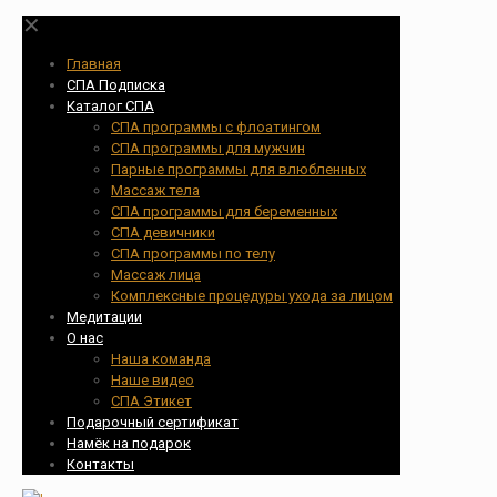
✕
Главная
СПА Подписка
Каталог СПА
СПА программы с флоатингом
СПА программы для мужчин
Парные программы для влюбленных
Массаж тела
СПА программы для беременных
СПА девичники
СПА программы по телу
Массаж лица
Комплексные процедуры ухода за лицом
Медитации
О нас
Наша команда
Наше видео
СПА Этикет
Подарочный сертификат
Намёк на подарок
Контакты