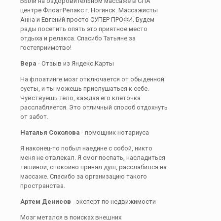
Были на оздоровительном массаже в СПА
центре ФлоатРелакс г. Ногинск. Массажисты
Анна и Евгений просто СУПЕР ПРОФИ. Будем
рады посетить опять это приятное место
отдыха и релакса. Спасибо Татьяне за
гостеприимство!
Вера
- Отзыв из Яндекс.Карты
На флоатинге мозг отключается от обыденной
суеты, и ты можешь прислушаться к себе.
Чувствуешь тело, каждая его клеточка
расслабляется. Это отличный способ отдохнуть
от забот.
Наталья Соколова
- помощник нотариуса
Я наконец-то побыл наедине с собой, никто
меня не отвлекал. Я смог поспать, насладиться
тишиной, спокойно принял душ, расслабился на
массаже. Спасибо за организацию такого
пространства.
Артем Денисов
- эксперт по недвижимости
Мозг метался в поисках внешних