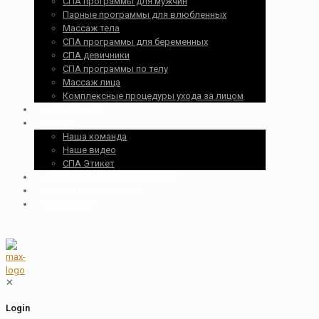
СПА программы для мужчин
Парные программы для влюбленных
Массаж тела
СПА программы для беременных
СПА девичники
СПА программы по телу
Массаж лица
Комплексные процедуры ухода за лицом
МЕДИТАЦИИ
О НАС
Наша команда
Наше видео
СПА Этикет
ПОДАРОЧНЫЙ СЕРТИФИКАТ
НАМЁК НА ПОДАРОК
КОНТАКТЫ
✕
Login