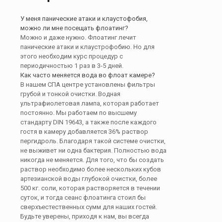
У меня панические атаки и клаустофобия,
можно ли мне посещать флоатинг?
Можно и даже нужно. Флоатинг лечит
панические атаки и клаустрофобию. Но для
этого необходим курс процедур с
периодичностью 1 раз в 3-5 дней.
Как часто меняется вода во флоат камере?
В нашем СПА центре установлены фильтры
грубой и тонкой очистки. Водная
ультрафиолетовая лампа, которая работает
постоянно. Мы работаем по высшему
стандарту DIN 19643, а также после каждого
гостя в камеру добавляется 36% раствор
пергидроль. Благодаря такой системе очистки,
не выживет ни одна бактерия. Полностью вода
никогда не меняется. Для того, что бы создать
раствор необходимо более нескольких кубов
артезианской воды глубокой очистки, более
500 кг. соли, которая растворяется в течении
суток, и тогда сеанс флоатинга стоил бы
сверхъестественных сумм для наших гостей.
Будьте уверены, приходя к нам, вы всегда