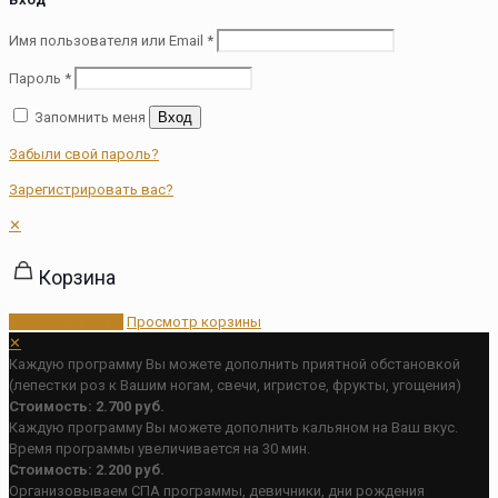
Имя пользователя или Email
*
Пароль
*
Запомнить меня
Вход
Забыли свой пароль?
Зарегистрировать вас?
✕
Корзина
Оформить заказ
Просмотр корзины
✕
Каждую программу Вы можете дополнить приятной обстановкой
(лепестки роз к Вашим ногам, свечи, игристое, фрукты, угощения)
Стоимость: 2.700 руб.
Каждую программу Вы можете дополнить кальяном на Ваш вкус.
Время программы увеличивается на 30 мин.
Стоимость: 2.200 руб.
Организовываем СПА программы, девичники, дни рождения