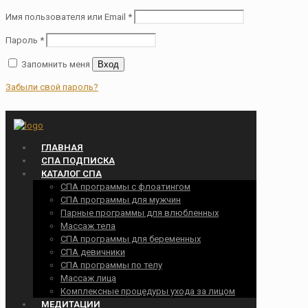
Имя пользователя или Email
*
Пароль
*
Запомнить меня
Вход
Забыли свой пароль?
ГЛАВНАЯ
СПА ПОДПИСКА
КАТАЛОГ СПА
СПА программы с флоатингом
СПА программы для мужчин
Парные программы для влюбленных
Массаж тела
СПА программы для беременных
СПА девичники
СПА программы по телу
Массаж лица
Комплексные процедуры ухода за лицом
МЕДИТАЦИИ