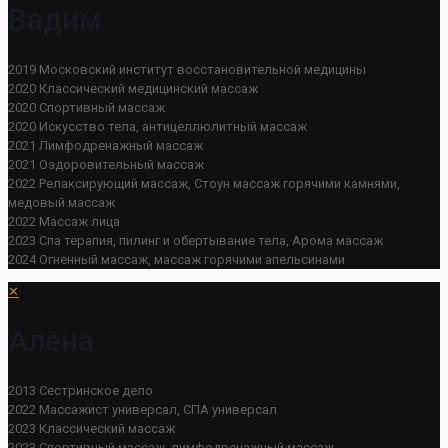
Вадим
2019 Московский институт восстановительной медицины
2020 Классический медицинский массаж
2020 Спортивный массаж
2020 Искусство тела, антицеллюлитный массаж
2021 Лимфодренажный массаж
2021 Оздоровительный массаж
2022 Релаксирующий массаж, Стоун массаж горячими камнями,
медовый массаж
2022 Массаж лица
2023 Спа терапия, пилинг и обертывание тела, Арома массаж
2024 Огненный массаж, массаж горячими апельсинами
✕
Алена
2013 Сестринское дело
2022 Массажист универсал, СПА универсал
2023 Классический массаж
2023 Спортивный массаж, лимфодренажный массаж