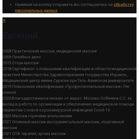
Нажимая на кнопку отправить вы соглашаетесь на
обработку
персональных данных
✕
Евгений
2008 Практический массаж, медицинский массаж
2009 Лечебное дело
2015 Стоун массаж
2018 Сертификат о повышении квалификации в области медицинской
практики Министерства Здравоохранения государства Израиль,
Медицинский центр имени Сураски при Тель-Авивском университете.
2019 Повышение квалификации «Профессиональный массаж» Ляг
спиной.
2020 Благодарственное письмо от мэра г. Москвы Собянина С.С. за
вклад в работу по организации и обеспечению медицинской помощи
пациентам с новой коронавирусной инфекцией Covid-19.
2020 Массаж горячими апельсинами
2021 Огненный массаж инструментальный массаж, спортивный
массаж
2021 СПА терапия, арома массаж