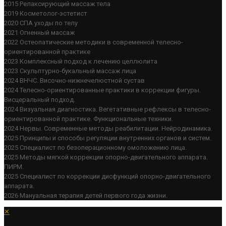
2015 Релаксирующий массаж тела
2019 Косметолог-эстетист
2020 СПА уходы по телу
2021 Огненный массаж
2022 Остеопатические методики в современной телесно-
ориентированной практике
2023 Комплексный подход к лечению целлюлита
2023 Скульптурно-букальный массаж лица
2024 ВНЧС. Височно-нижнечелюстной сустав
2024 Телесно-ориентированные практики в коррекции фигуры.
Висцеральный подход.
2024 Визуальная диагностика. Вегетативные рефлексы в телесно-
ориентированной практике. Функциональные техники.
2024 Нервы. Современные методы реабилитации. Нейродинамика.
2025 Принципы и способы регуляции внутренних органов и систем.
2025 Специалист по безоперационному омоложению лица.
2025 Методы мягкой коррекции опорно-двигательного аппарата.
ПИРМ.
2025 Специалист по коррекции дисфункций опорно-двигательного
аппарата.
2026 Мануальная терапия детей первого года жизни.
✕