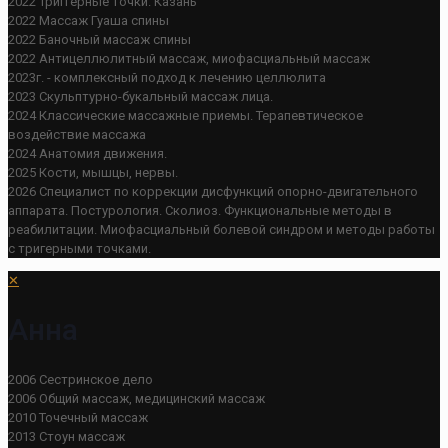
2022 Триггерные точки. Казань
2022 Массаж Гуаша спины
2022 Баночный массаж спины
2022 Антицеллюлитный массаж, миофасциальный массаж
2023г. - комплексный подход к лечению целлюлита
2023 Скульптурно-букальный массаж лица.
2024 Классические массажные приемы. Терапевтическое
воздействие массажа
2024 Анатомия движения.
2025 Кости, мышцы, нервы.
2026 Специалист по коррекции дисфункций опорно-двигательного
аппарата. Постурология. Сколиоз. Функциональные методы в
реабилитации. Миофасциальный болевой синдром и методы работы
с тригерными точками.
✕
Анна
2006 Сестринское дело
2006 Общий массаж, медицинский массаж
2010 Точечный массаж
2013 Стоун массаж