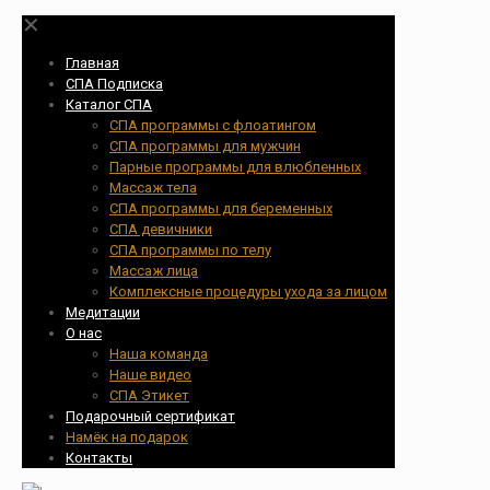
✕
Главная
СПА Подписка
Каталог СПА
СПА программы с флоатингом
СПА программы для мужчин
Парные программы для влюбленных
Массаж тела
СПА программы для беременных
СПА девичники
СПА программы по телу
Массаж лица
Комплексные процедуры ухода за лицом
Медитации
О нас
Наша команда
Наше видео
СПА Этикет
Подарочный сертификат
Намёк на подарок
Контакты